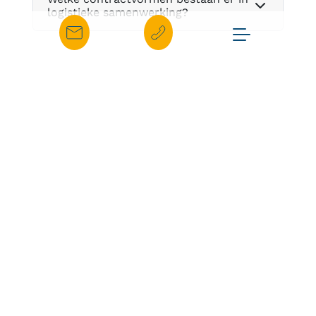
logistieke samenwerking?
Business Continuity & Risk
Management
Hoe worden goederen verzekerd
tijdens opslag en transport?
Welke back-up locaties en
alternatieve routes worden gebruikt
in de logistiek?