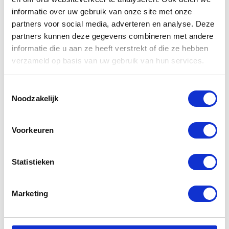
regionale distributiecentra leveren we dagelijks
informatie over uw gebruik van onze site met onze
aan binnenstedelijke locaties in heel
partners voor social media, adverteren en analyse. Deze
Nederland. Snel, efficiënt en duurzaam. Als
partners kunnen deze gegevens combineren met andere
specialist in stedelijke distributie combineren
informatie die u aan ze heeft verstrekt of die ze hebben
we lokale kennis met landelijke dekking.
verzameld op basis van uw gebruik van hun services.
Toestemmingsselectie
Noodzakelijk
CENTRAL
Voorkeuren
WAREHOUSE HEDEL
Statistieken
Marketing
Nabuurs heeft locaties verspreid door heel
Nederland. In Hedel bevindt zich het central
warehouse en kantoor van City Logistics. Het