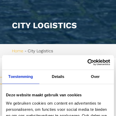
CITY LOGISTICS
Home
-
City Logistics
OPLOSSINGEN
Toestemming
Details
Over
Duurzame stadslogistiek
voor FMCG
Deze website maakt gebruik van cookies
Met City Logistics optimaliseert Nabuurs de
We gebruiken cookies om content en advertenties te
last-mile delivery naar horecazaken en
personaliseren, om functies voor social media te bieden
retailers in drukke binnensteden. Vanuit onze
en om ons websiteverkeer te analyseren. Ook delen we