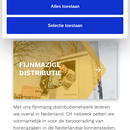
volumenetwerk van Nabuurs is volledig
Alles toestaan
dekkend. Centraal aangestuurd vanuit Hedel
met lokale kennis en expertise van diverse
Selectie toestaan
lokale wet- en regelgeving.
FIJNMAZIGE
DISTRIBUTIE
Met ons fijnmazig distributienetwerk leveren
we overal in Nederland. Dit netwerk zetten we
voornamelijk in voor de bevoorrading van
horecazaken in de Nederlandse binnensteden,