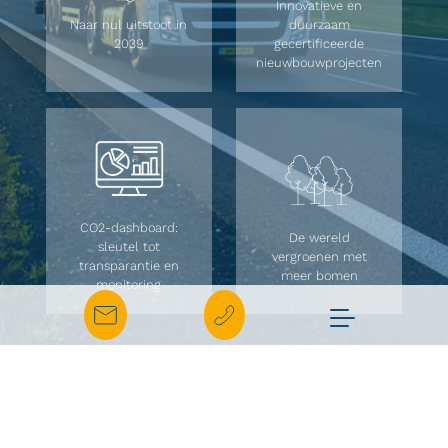
Innovatieve en
Naar nul uitstoot in
duurzaam
2039
gecertificeerde
nieuwbouwprojecten
CO2-dashboard:
De wereld
sleutel tot
vergroenen met
transparantie en
meer bomen
monitoring
MEER INFO