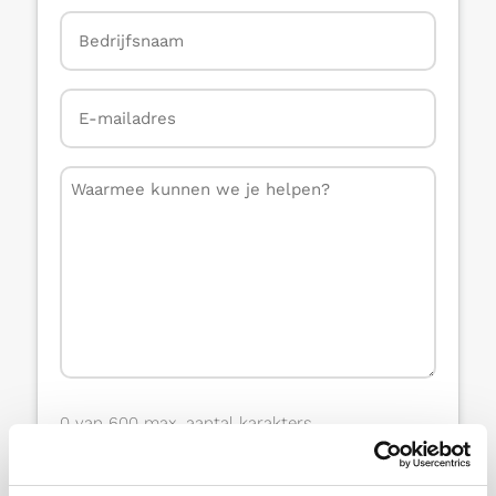
Bedrijfsnaam
*
E-
mailadres
*
Bericht
0 van 600 max. aantal karakters
CAPTCHA