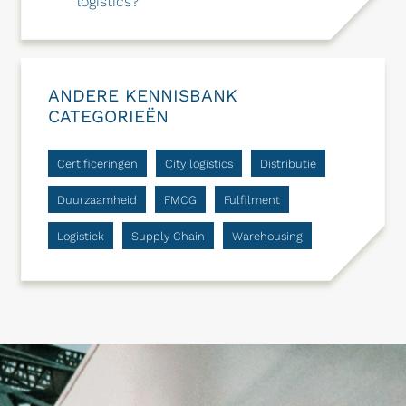
logistics?
ANDERE KENNISBANK
CATEGORIEËN
Certificeringen
City logistics
Distributie
Duurzaamheid
FMCG
Fulfilment
Logistiek
Supply Chain
Warehousing