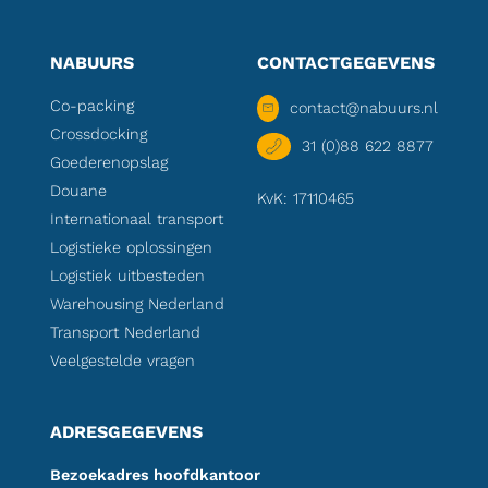
NABUURS
CONTACTGEGEVENS
Co-packing
contact@nabuurs.nl
Crossdocking
31 (0)88 622 8877
Goederenopslag
Douane
KvK: 17110465
Internationaal transport
Logistieke oplossingen
Logistiek uitbesteden
Warehousing Nederland
Transport Nederland
Veelgestelde vragen
ADRESGEGEVENS
Bezoekadres hoofdkantoor