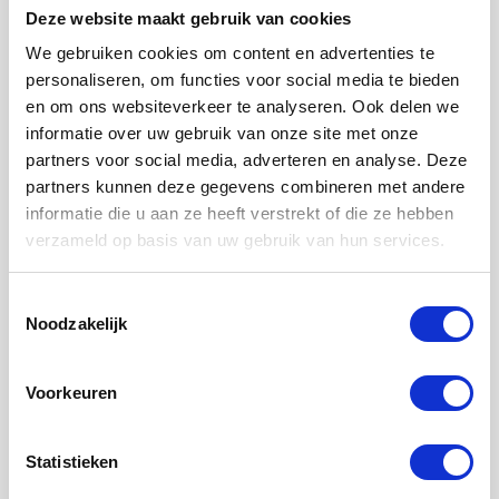
sector. Door die enorme groei worden er steeds
Deze website maakt gebruik van cookies
meer eisen aan de
logistieke processen
geteld.
We gebruiken cookies om content en advertenties te
Logistieke ketens worden ook steeds groter. De
personaliseren, om functies voor social media te bieden
logistieke sector van de e-commerce noemen
en om ons websiteverkeer te analyseren. Ook delen we
we ook wel e-logistics. Zeker voor startende
informatie over uw gebruik van onze site met onze
ondernemers vormt dit een grote uitdaging. De
partners voor social media, adverteren en analyse. Deze
logistieke verwerking van online verkopen laten
partners kunnen deze gegevens combineren met andere
meer en meer ondernemers dan ook over aan
informatie die u aan ze heeft verstrekt of die ze hebben
e-fulfilment bedrijven. Deze dragen zorgen voor
verzameld op basis van uw gebruik van hun services.
de gehele afhandeling van de binnengekomen
orders.
Toestemmingsselectie
Noodzakelijk
Deel dit artikel
Voorkeuren
Statistieken