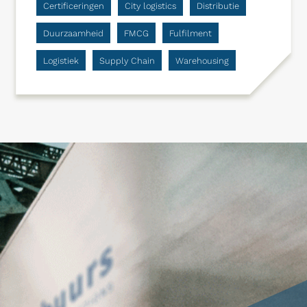
Certificeringen
City logistics
Distributie
Duurzaamheid
FMCG
Fulfilment
Logistiek
Supply Chain
Warehousing