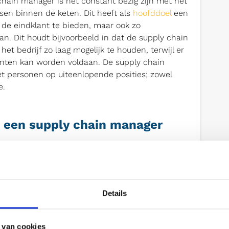
hain manager is het constant bezig zijn met het
sen binnen de keten. Dit heeft als
hoofddoel
een
 de eindklant te bieden, maar ook zo
aan. Dit houdt bijvoorbeeld in dat de supply chain
t bedrijf zo laag mogelijk te houden, terwijl er
klanten kan worden voldaan. De supply chain
 personen op uiteenlopende posities; zowel
e.
n een supply chain manager
 manager vallen onder andere: het in de gaten
et voorspellen van de toekomstige vraag naar
ningen, het optimaliseren van de samenwerking
 onderhouden van relaties met externe partners
Details
 in personeel gerelateerde zaken. De precieze
jn afhankelijk van de productieketen
 van cookies