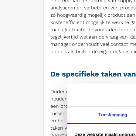
Inherent aan het beroep van supply c
analyseren en verbeteren van proces
zo hoogwaardig mogelijk product aan
kostenefficiënt mogelijk te werk te g
manager tracht de voorraden binnen he
tegelijkertijd wel aan de vraag van 
manager onderhoudt veel contact met
binnen als buiten de eigen organisati
De specifieke taken va
Onder de taken van een supply chain
houden van marktontwikkelingen en h
een product, het opstellen van plan
tussen verschillende afdelingen, het
Toestemming
en het aanbrengen van veranderingen
taken van de supply chain manager zi
Deze website maakt gebruik
waarbinnen hij of zij werkzaam is.