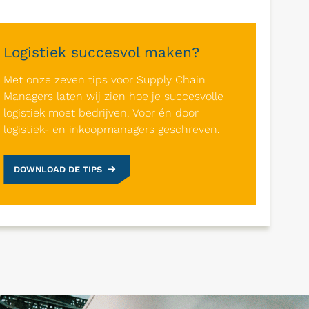
Logistiek succesvol maken?
Met onze zeven tips voor Supply Chain
Managers laten wij zien hoe je succesvolle
logistiek moet bedrijven. Voor én door
logistiek- en inkoopmanagers geschreven.
DOWNLOAD DE TIPS