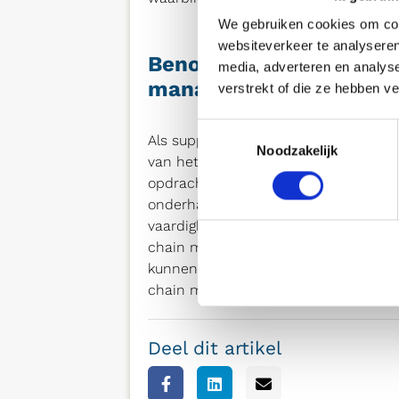
We gebruiken cookies om cont
websiteverkeer te analyseren
Benodigde vaardigheden
media, adverteren en analys
manager te kunnen ver
verstrekt of die ze hebben v
Toestemmingsselectie
Als supply chain manager ben je nau
Noodzakelijk
van het eindproduct. Steeds vaker is
opdrachten die zich tot buiten de gr
onderhandelingsvaardigheden en rel
vaardigheden om een rol als deze goe
chain manager snel te kunnen schakel
kunnen implementeren van nieuwe te
chain manager.
Deel dit artikel