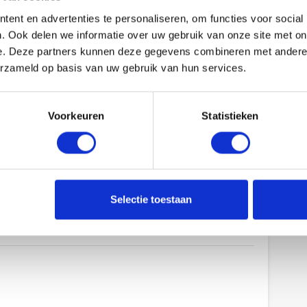
ent en advertenties te personaliseren, om functies voor social
. Ook delen we informatie over uw gebruik van onze site met on
 om een rol als supply chain
e. Deze partners kunnen deze gegevens combineren met andere i
vullen
erzameld op basis van uw gebruik van hun services.
w betrokken bij elke fase van de totstandkoming
Voorkeuren
Statistieken
 een supply chain manager betrokken bij
enzen uitstrekken. Goede
atiemanagement zijn dan ook essentiële
d te kunnen vervullen. Ook dient de supply
en tussen taken en afdelingen. Tot slot is het
Selectie toestaan
chnologieën inherent aan een functie als supply