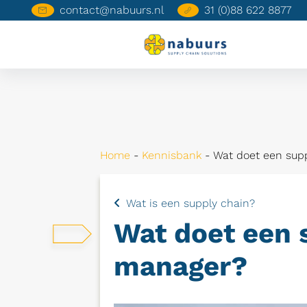
contact@nabuurs.nl
31 (0)88 622 8877
Home
-
Kennisbank
-
Wat doet een sup
Wat is een supply chain?
Wat doet een 
manager?