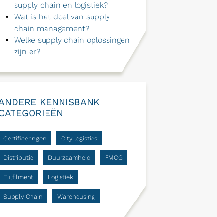
supply chain en logistiek?
Wat is het doel van supply
chain management?
Welke supply chain oplossingen
zijn er?
ANDERE KENNISBANK
CATEGORIEËN
Certificeringen
City logistics
Distributie
Duurzaamheid
FMCG
Fulfilment
Logistiek
Supply Chain
Warehousing